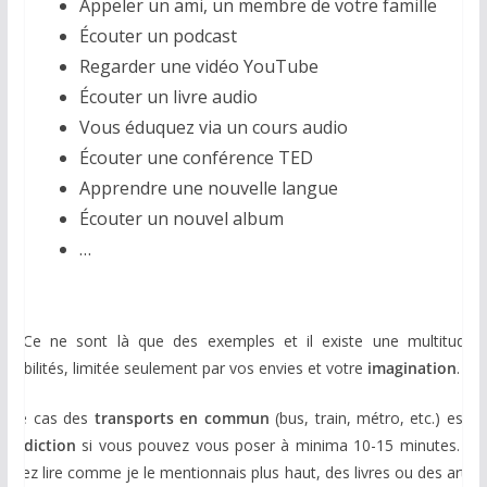
Appeler un ami, un membre de votre famille
Écouter un podcast
Regarder une vidéo YouTube
Écouter un livre audio
Vous éduquez via un cours audio
Écouter une conférence TED
Apprendre une nouvelle langue
Écouter un nouvel album
…
e ne sont là que des exemples et il existe une multitude 
ossibilités, limitée seulement par vos envies et votre
imagination
.
e cas des
transports en commun
(bus, train, métro, etc.) est u
énédiction
si vous pouvez vous poser à minima 10-15 minutes. Vo
ouvez lire comme je le mentionnais plus haut, des livres ou des article