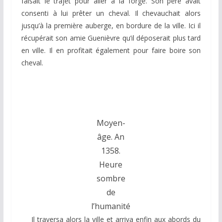
faisait le trajet pour aller à la forge. Son père avait
consenti à lui prêter un cheval. Il chevauchait alors
jusqu’à la première auberge, en bordure de la ville. Ici il
récupérait son amie Guenièvre qu’il déposerait plus tard
en ville. Il en profitait également pour faire boire son
cheval.
Moyen-
âge. An
1358.
Heure
sombre
de
l’humanité
Il traversa alors la ville et arriva enfin aux abords du