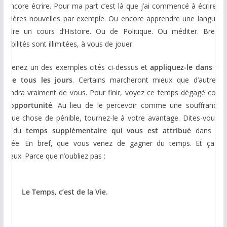
u encore écrire. Pour ma part c’est là que j’ai commencé à écrire m
remières nouvelles par exemple. Ou encore apprendre une langue. 
rendre un cours d’Histoire. Ou de Politique. Ou méditer. Bref, l
ssibilités sont illimitées, à vous de jouer.
renez un des exemples cités ci-dessus et
appliquez-le dans vot
ie de tous les jours
. Certains marcheront mieux que d’autres, 
épendra vraiment de vous. Pour finir, voyez ce temps dégagé com
ne
opportunité
. Au lieu de le percevoir comme une souffrance 
uelque chose de pénible, tournez-le à votre avantage. Dites-vous q
’est du
temps supplémentaire qui vous est attribué
dans vot
ournée. En bref, que vous venez de gagner du temps. Et ça c’e
récieux. Parce que n’oubliez pas :
Le Temps, c’est de la Vie.