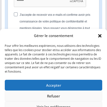
J'accepte de recevoir vos e-mails et confirme avoir pris
connaissance de votre politique de confidentialité et
mentions légales. Vous pouvez vous désinscrire à tout
moment en cliquant sur le lien présent dans nos emails.
Gérer le consentement
Pour offrir les meilleures expériences, nous utilisons des technologies
S'INSCRIRE
telles que les cookies pour stocker et/ou accéder aux informations des
appareils. Le fait de consentir à ces technologies nous permettra de
Nous utilisons Sendinblue en tant que plateforme
traiter des données telles que le comportement de navigation ou les ID
marketing. En soumettant ce formulaire, vous
uniques sur ce site. Le fait de ne pas consentir ou de retirer son
reconnaissez que les informations que vous allez fournir
consentement peut avoir un effet négatif sur certaines caractéristiques
seront transmises à Sendinblue en sa qualité de
et fonctions.
processeur de données; et ce conformément à ses
conditions générales d'utilisation
.
Accepter
Refuser
Voir les préférences