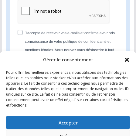
J'accepte de recevoir vos e-mails et confirme avoir pris
connaissance de votre politique de confidentialité et
mentions légales. Vous pouvez vous désinscrire à tout
moment en cliquant sur le lien présent dans nos emails.
Gérer le consentement
Pour offrir les meilleures expériences, nous utilisons des technologies
S'INSCRIRE
telles que les cookies pour stocker et/ou accéder aux informations des
appareils. Le fait de consentir à ces technologies nous permettra de
Nous utilisons Sendinblue en tant que plateforme
traiter des données telles que le comportement de navigation ou les ID
marketing. En soumettant ce formulaire, vous
uniques sur ce site. Le fait de ne pas consentir ou de retirer son
reconnaissez que les informations que vous allez fournir
consentement peut avoir un effet négatif sur certaines caractéristiques
seront transmises à Sendinblue en sa qualité de
et fonctions.
processeur de données; et ce conformément à ses
conditions générales d'utilisation
.
Accepter