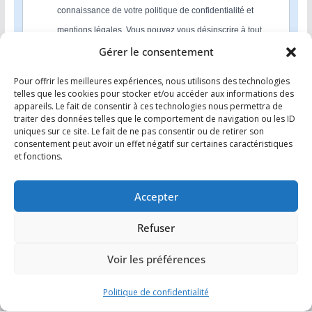
connaissance de votre politique de confidentialité et
mentions légales. Vous pouvez vous désinscrire à tout
moment en cliquant sur le lien présent dans nos emails.
Gérer le consentement
Pour offrir les meilleures expériences, nous utilisons des technologies
S'INSCRIRE
telles que les cookies pour stocker et/ou accéder aux informations des
appareils. Le fait de consentir à ces technologies nous permettra de
Nous utilisons Sendinblue en tant que plateforme
traiter des données telles que le comportement de navigation ou les ID
marketing. En soumettant ce formulaire, vous
uniques sur ce site. Le fait de ne pas consentir ou de retirer son
reconnaissez que les informations que vous allez fournir
consentement peut avoir un effet négatif sur certaines caractéristiques
seront transmises à Sendinblue en sa qualité de
et fonctions.
processeur de données; et ce conformément à ses
conditions générales d'utilisation
.
Accepter
Refuser
Voir les préférences
Copyright © 2026
Comment investir dans l’immobilier ?
. Tous
droits réservés.
Politique de confidentialité
Theme
ColorMag
par ThemeGrill. Propulsé par
WordPress
.