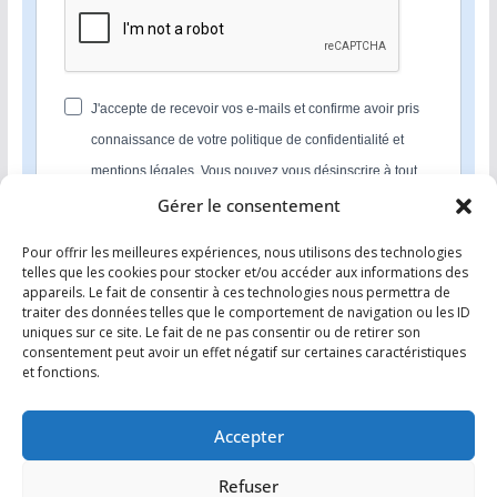
J'accepte de recevoir vos e-mails et confirme avoir pris
connaissance de votre politique de confidentialité et
mentions légales. Vous pouvez vous désinscrire à tout
moment en cliquant sur le lien présent dans nos emails.
Gérer le consentement
Pour offrir les meilleures expériences, nous utilisons des technologies
S'INSCRIRE
telles que les cookies pour stocker et/ou accéder aux informations des
appareils. Le fait de consentir à ces technologies nous permettra de
Nous utilisons Sendinblue en tant que plateforme
traiter des données telles que le comportement de navigation ou les ID
marketing. En soumettant ce formulaire, vous
uniques sur ce site. Le fait de ne pas consentir ou de retirer son
reconnaissez que les informations que vous allez fournir
consentement peut avoir un effet négatif sur certaines caractéristiques
seront transmises à Sendinblue en sa qualité de
et fonctions.
processeur de données; et ce conformément à ses
conditions générales d'utilisation
.
Accepter
Refuser