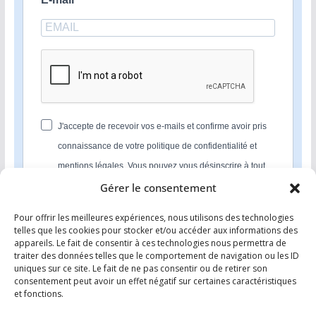
J'accepte de recevoir vos e-mails et confirme avoir pris
connaissance de votre politique de confidentialité et
mentions légales. Vous pouvez vous désinscrire à tout
moment en cliquant sur le lien présent dans nos emails.
Gérer le consentement
Pour offrir les meilleures expériences, nous utilisons des technologies
S'INSCRIRE
telles que les cookies pour stocker et/ou accéder aux informations des
appareils. Le fait de consentir à ces technologies nous permettra de
Nous utilisons Sendinblue en tant que plateforme
traiter des données telles que le comportement de navigation ou les ID
marketing. En soumettant ce formulaire, vous
uniques sur ce site. Le fait de ne pas consentir ou de retirer son
reconnaissez que les informations que vous allez fournir
consentement peut avoir un effet négatif sur certaines caractéristiques
seront transmises à Sendinblue en sa qualité de
et fonctions.
processeur de données; et ce conformément à ses
conditions générales d'utilisation
.