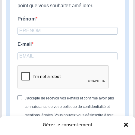
point que vous souhaitez améliorer.
Prénom
E-mail
J'accepte de recevoir vos e-mails et confirme avoir pris
connaissance de votre politique de confidentialité et
mentions légales. Vous pouvez vous désinscrire à tout
moment en cliquant sur le lien présent dans nos emails.
Gérer le consentement