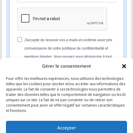
J'accepte de recevoir vos e-mails et confirme avoir pris
connaissance de votre politique de confidentialité et
mentions légales. Vous pouvez vous désinscrire à tout
moment en cliquant sur le lien présent dans nos emails.
Gérer le consentement
Pour offrir les meilleures expériences, nous utilisons des technologies
S'INSCRIRE
telles que les cookies pour stocker et/ou accéder aux informations des
appareils. Le fait de consentir à ces technologies nous permettra de
Nous utilisons Sendinblue en tant que plateforme
traiter des données telles que le comportement de navigation ou les ID
marketing. En soumettant ce formulaire, vous
uniques sur ce site. Le fait de ne pas consentir ou de retirer son
reconnaissez que les informations que vous allez fournir
consentement peut avoir un effet négatif sur certaines caractéristiques
seront transmises à Sendinblue en sa qualité de
et fonctions.
processeur de données; et ce conformément à ses
conditions générales d'utilisation
.
Accepter