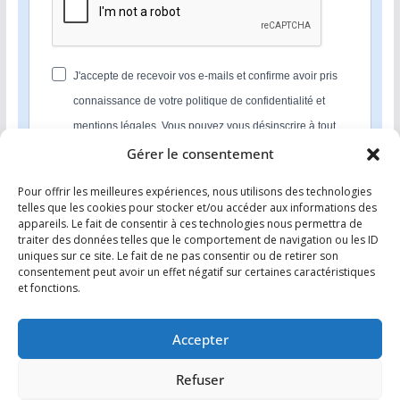
J'accepte de recevoir vos e-mails et confirme avoir pris
connaissance de votre politique de confidentialité et
mentions légales. Vous pouvez vous désinscrire à tout
moment en cliquant sur le lien présent dans nos emails.
Gérer le consentement
Pour offrir les meilleures expériences, nous utilisons des technologies
S'INSCRIRE
telles que les cookies pour stocker et/ou accéder aux informations des
appareils. Le fait de consentir à ces technologies nous permettra de
Nous utilisons Sendinblue en tant que plateforme
traiter des données telles que le comportement de navigation ou les ID
marketing. En soumettant ce formulaire, vous
uniques sur ce site. Le fait de ne pas consentir ou de retirer son
reconnaissez que les informations que vous allez fournir
consentement peut avoir un effet négatif sur certaines caractéristiques
seront transmises à Sendinblue en sa qualité de
et fonctions.
processeur de données; et ce conformément à ses
conditions générales d'utilisation
.
Accepter
Refuser