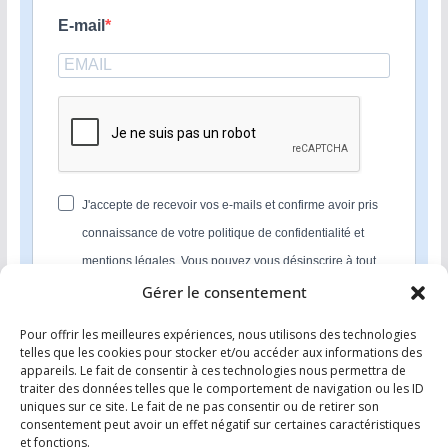
E-mail
J'accepte de recevoir vos e-mails et confirme avoir pris
connaissance de votre politique de confidentialité et
mentions légales. Vous pouvez vous désinscrire à tout
moment en cliquant sur le lien présent dans nos emails.
Gérer le consentement
Pour offrir les meilleures expériences, nous utilisons des technologies
S'INSCRIRE
telles que les cookies pour stocker et/ou accéder aux informations des
appareils. Le fait de consentir à ces technologies nous permettra de
Nous utilisons Sendinblue en tant que plateforme
traiter des données telles que le comportement de navigation ou les ID
marketing. En soumettant ce formulaire, vous
uniques sur ce site. Le fait de ne pas consentir ou de retirer son
reconnaissez que les informations que vous allez fournir
consentement peut avoir un effet négatif sur certaines caractéristiques
seront transmises à Sendinblue en sa qualité de
et fonctions.
processeur de données; et ce conformément à ses