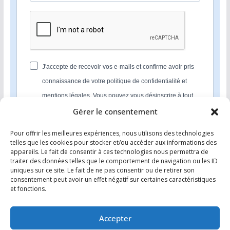
J'accepte de recevoir vos e-mails et confirme avoir pris
connaissance de votre politique de confidentialité et
mentions légales. Vous pouvez vous désinscrire à tout
moment en cliquant sur le lien présent dans nos emails.
Gérer le consentement
Pour offrir les meilleures expériences, nous utilisons des technologies
S'INSCRIRE
telles que les cookies pour stocker et/ou accéder aux informations des
appareils. Le fait de consentir à ces technologies nous permettra de
Nous utilisons Sendinblue en tant que plateforme
traiter des données telles que le comportement de navigation ou les ID
marketing. En soumettant ce formulaire, vous
uniques sur ce site. Le fait de ne pas consentir ou de retirer son
reconnaissez que les informations que vous allez fournir
consentement peut avoir un effet négatif sur certaines caractéristiques
seront transmises à Sendinblue en sa qualité de
et fonctions.
processeur de données; et ce conformément à ses
conditions générales d'utilisation
.
Accepter