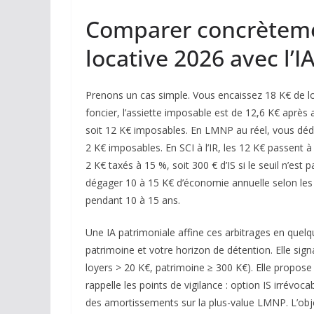
Comparer concrètement
locative 2026 avec l’I
Prenons un cas simple. Vous encaissez 18 K€ de lo
foncier, l’assiette imposable est de 12,6 K€ après
soit 12 K€ imposables. En LMNP au réel, vous déd
2 K€ imposables. En SCI à l’IR, les 12 K€ passent à 
2 K€ taxés à 15 %, soit 300 € d’IS si le seuil n’est 
dégager 10 à 15 K€ d’économie annuelle selon les 
pendant 10 à 15 ans.
Une IA patrimoniale affine ces arbitrages en quelqu
patrimoine et votre horizon de détention. Elle sig
loyers > 20 K€, patrimoine ≥ 300 K€). Elle propose
rappelle les points de vigilance : option IS irrévo
des amortissements sur la plus-value LMNP. L’objec