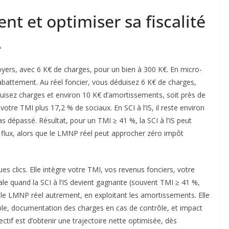
 et optimiser sa fiscalité
A
yers, avec 6 K€ de charges, pour un bien à 300 K€. En micro-
 abattement. Au réel foncier, vous déduisez 6 K€ de charges,
uisez charges et environ 10 K€ d’amortissements, soit près de
votre TMI plus 17,2 % de sociaux. En SCI à l’IS, il reste environ
pas dépassé. Résultat, pour un TMI ≥ 41 %, la SCI à l’IS peut
flux, alors que le LMNP réel peut approcher zéro impôt
es clics. Elle intègre votre TMI, vos revenus fonciers, votre
nale quand la SCI à l’IS devient gagnante (souvent TMI ≥ 41 %,
 le LMNP réel autrement, en exploitant les amortissements. Elle
cable, documentation des charges en cas de contrôle, et impact
tif est d’obtenir une trajectoire nette optimisée, dès