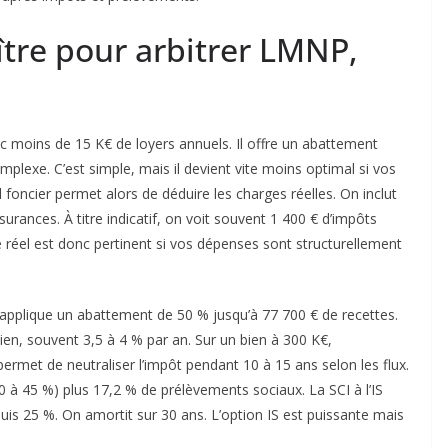
ître pour arbitrer LMNP,
c moins de 15 K€ de loyers annuels. Il offre un abattement
plexe. C’est simple, mais il devient vite moins optimal si vos
foncier permet alors de déduire les charges réelles. On inclut
surances. À titre indicatif, on voit souvent 1 400 € d’impôts
e réel est donc pertinent si vos dépenses sont structurellement
applique un abattement de 50 % jusqu’à 77 700 € de recettes.
ien, souvent 3,5 à 4 % par an. Sur un bien à 300 K€,
ermet de neutraliser l’impôt pendant 10 à 15 ans selon les flux.
(0 à 45 %) plus 17,2 % de prélèvements sociaux. La SCI à l’IS
puis 25 %. On amortit sur 30 ans. L’option IS est puissante mais