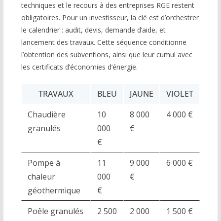
techniques et le recours à des entreprises RGE restent
obligatoires. Pour un investisseur, la clé est d’orchestrer
le calendrier : audit, devis, demande d’aide, et
lancement des travaux. Cette séquence conditionne
l’obtention des subventions, ainsi que leur cumul avec
les certificats d’économies d’énergie.
TRAVAUX
BLEU
JAUNE
VIOLET
Chaudière
10
8 000
4 000 €
granulés
000
€
€
Pompe à
11
9 000
6 000 €
chaleur
000
€
géothermique
€
Poêle granulés
2 500
2 000
1 500 €