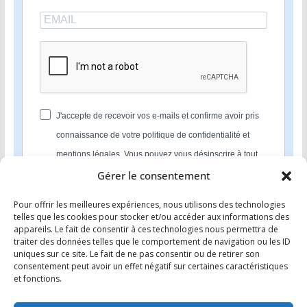
J'accepte de recevoir vos e-mails et confirme avoir pris
connaissance de votre politique de confidentialité et
mentions légales. Vous pouvez vous désinscrire à tout
moment en cliquant sur le lien présent dans nos emails.
Gérer le consentement
Pour offrir les meilleures expériences, nous utilisons des technologies
S'INSCRIRE
telles que les cookies pour stocker et/ou accéder aux informations des
appareils. Le fait de consentir à ces technologies nous permettra de
Nous utilisons Sendinblue en tant que plateforme
traiter des données telles que le comportement de navigation ou les ID
marketing. En soumettant ce formulaire, vous
uniques sur ce site. Le fait de ne pas consentir ou de retirer son
reconnaissez que les informations que vous allez fournir
consentement peut avoir un effet négatif sur certaines caractéristiques
seront transmises à Sendinblue en sa qualité de
et fonctions.
processeur de données; et ce conformément à ses
conditions générales d'utilisation
.