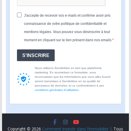
J'accepte de recevoir vos e-mails et confirme avoir pris
connaissance de votre politique de confidentialité et
mentions légales. Vous pouvez vous désinscrire à tout
moment en cliquant sur le lien présent dans nos emails.
S'INSCRIRE
Nous utilisons Sendinblue en tant que plateforme
marketing. En soumettant ce formulaire, vous
reconnaissez que les informations que vous allez fournir
seront transmises à Sendinblue en sa qualité de
processeur de données; et ce conformément à ses
conditions générales d'utilisation
.
Copyright © 2026
Comment investir dans l’immobilier ?
. Tous