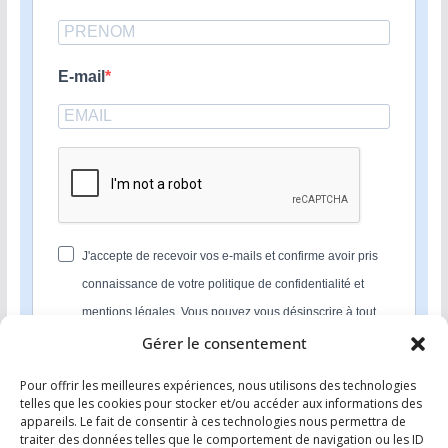
E-mail
J'accepte de recevoir vos e-mails et confirme avoir pris
connaissance de votre politique de confidentialité et
mentions légales. Vous pouvez vous désinscrire à tout
moment en cliquant sur le lien présent dans nos emails.
Gérer le consentement
Pour offrir les meilleures expériences, nous utilisons des technologies
S'INSCRIRE
telles que les cookies pour stocker et/ou accéder aux informations des
appareils. Le fait de consentir à ces technologies nous permettra de
Nous utilisons Sendinblue en tant que plateforme
traiter des données telles que le comportement de navigation ou les ID