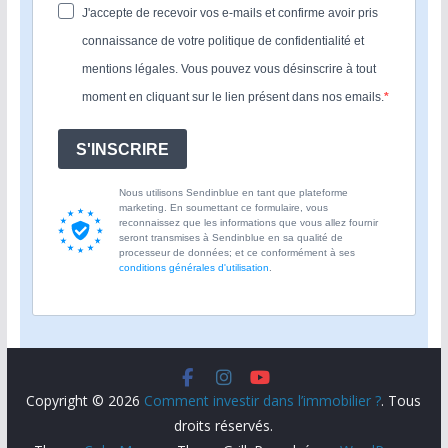
J'accepte de recevoir vos e-mails et confirme avoir pris
connaissance de votre politique de confidentialité et
mentions légales. Vous pouvez vous désinscrire à tout
moment en cliquant sur le lien présent dans nos emails.
S'INSCRIRE
Nous utilisons Sendinblue en tant que plateforme
marketing. En soumettant ce formulaire, vous
reconnaissez que les informations que vous allez fournir
seront transmises à Sendinblue en sa qualité de
processeur de données; et ce conformément à ses
conditions générales d'utilisation
.
Copyright © 2026
Comment investir dans l’immobilier ?
. Tous
droits réservés.