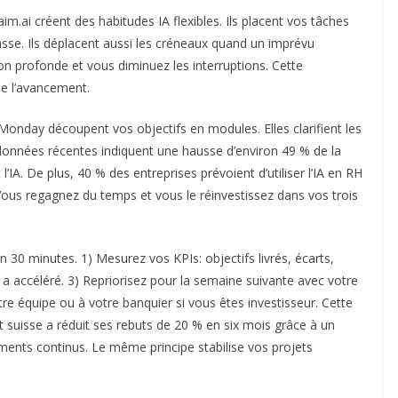
im.ai créent des habitudes IA flexibles. Ils placent vos tâches
sse. Ils déplacent aussi les créneaux quand un imprévu
on profonde et vous diminuez les interruptions. Cette
se l’avancement.
nday découpent vos objectifs en modules. Elles clarifient les
 données récentes indiquent une hausse d’environ 49 % de la
’IA. De plus, 40 % des entreprises prévoient d’utiliser l’IA en RH
. Vous regagnez du temps et vous le réinvestissez dans vos trois
 30 minutes. 1) Mesurez vos KPIs: objectifs livrés, écarts,
 a accéléré. 3) Repriorisez pour la semaine suivante avec votre
re équipe ou à votre banquier si vous êtes investisseur. Cette
t suisse a réduit ses rebuts de 20 % en six mois grâce à un
ents continus. Le même principe stabilise vos projets