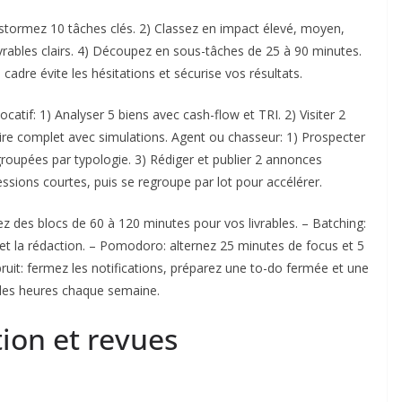
stormez 10 tâches clés. 2) Classez en impact élevé, moyen,
livrables clairs. 4) Découpez en sous-tâches de 25 à 90 minutes.
adre évite les hésitations et sécurise vos résultats.
atif: 1) Analyser 5 biens avec cash-flow et TRI. 2) Visiter 2
ire complet avec simulations. Agent ou chasseur: 1) Prospecter
 groupées par typologie. 3) Rédiger et publier 2 annonces
sions courtes, puis se regroupe par lot pour accélérer.
iez des blocs de 60 à 120 minutes pour vos livrables. – Batching:
et la rédaction. – Pomodoro: alternez 25 minutes de focus et 5
bruit: fermez les notifications, préparez une to-do fermée et une
z des heures chaque semaine.
tion et revues