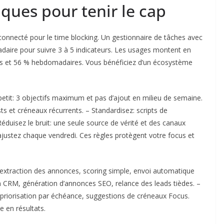
iques pour tenir le cap
onnecté pour le time blocking. Un gestionnaire de tâches avec
daire pour suivre 3 à 5 indicateurs. Les usages montent en
els et 56 % hebdomadaires. Vous bénéficiez d’un écosystème
it: 3 objectifs maximum et pas d’ajout en milieu de semaine.
sts et créneaux récurrents. – Standardisez: scripts de
Réduisez le bruit: une seule source de vérité et des canaux
 ajustez chaque vendredi. Ces règles protègent votre focus et
f: extraction des annonces, scoring simple, envoi automatique
n CRM, génération d’annonces SEO, relance des leads tièdes. –
riorisation par échéance, suggestions de créneaux Focus.
e en résultats.