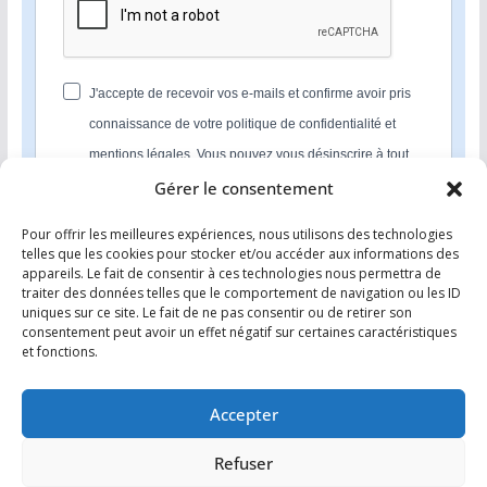
J'accepte de recevoir vos e-mails et confirme avoir pris
connaissance de votre politique de confidentialité et
mentions légales. Vous pouvez vous désinscrire à tout
moment en cliquant sur le lien présent dans nos emails.
Gérer le consentement
Pour offrir les meilleures expériences, nous utilisons des technologies
S'INSCRIRE
telles que les cookies pour stocker et/ou accéder aux informations des
appareils. Le fait de consentir à ces technologies nous permettra de
Nous utilisons Sendinblue en tant que plateforme
traiter des données telles que le comportement de navigation ou les ID
marketing. En soumettant ce formulaire, vous
uniques sur ce site. Le fait de ne pas consentir ou de retirer son
reconnaissez que les informations que vous allez fournir
consentement peut avoir un effet négatif sur certaines caractéristiques
seront transmises à Sendinblue en sa qualité de
et fonctions.
processeur de données; et ce conformément à ses
conditions générales d'utilisation
.
Accepter
Refuser