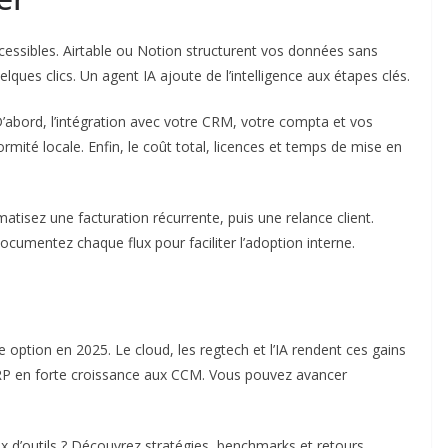
essibles. Airtable ou Notion structurent vos données sans
ques clics. Un agent IA ajoute de l’intelligence aux étapes clés.
 D’abord, l’intégration avec votre CRM, votre compta et vos
ormité locale. Enfin, le coût total, licences et temps de mise en
tisez une facturation récurrente, puis une relance client.
cumentez chaque flux pour faciliter l’adoption interne.
e option en 2025. Le cloud, les regtech et l’IA rendent ces gains
 ERP en forte croissance aux CCM. Vous pouvez avancer
ix d’outils ? Découvrez stratégies, benchmarks et retours