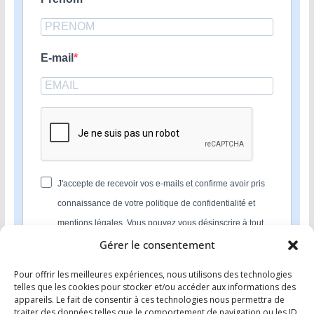
E-mail
J'accepte de recevoir vos e-mails et confirme avoir pris
connaissance de votre politique de confidentialité et
mentions légales. Vous pouvez vous désinscrire à tout
moment en cliquant sur le lien présent dans nos emails.
Gérer le consentement
Pour offrir les meilleures expériences, nous utilisons des technologies
S'INSCRIRE
telles que les cookies pour stocker et/ou accéder aux informations des
appareils. Le fait de consentir à ces technologies nous permettra de
Nous utilisons Sendinblue en tant que plateforme
traiter des données telles que le comportement de navigation ou les ID