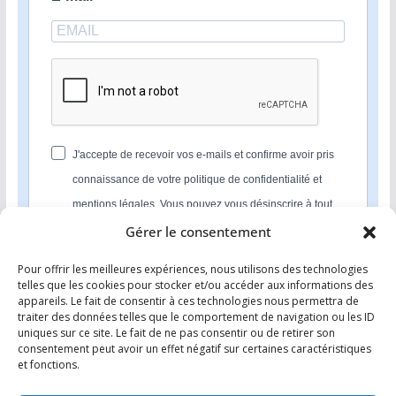
J'accepte de recevoir vos e-mails et confirme avoir pris
connaissance de votre politique de confidentialité et
mentions légales. Vous pouvez vous désinscrire à tout
moment en cliquant sur le lien présent dans nos emails.
Gérer le consentement
Pour offrir les meilleures expériences, nous utilisons des technologies
S'INSCRIRE
telles que les cookies pour stocker et/ou accéder aux informations des
appareils. Le fait de consentir à ces technologies nous permettra de
Nous utilisons Sendinblue en tant que plateforme
traiter des données telles que le comportement de navigation ou les ID
marketing. En soumettant ce formulaire, vous
uniques sur ce site. Le fait de ne pas consentir ou de retirer son
reconnaissez que les informations que vous allez fournir
consentement peut avoir un effet négatif sur certaines caractéristiques
seront transmises à Sendinblue en sa qualité de
et fonctions.
processeur de données; et ce conformément à ses
conditions générales d'utilisation
.