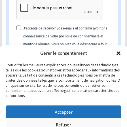
J'accepte de recevoir vos e-mails et confirme avoir pris
connaissance de votre politique de confidentialité et
mentions légales. Vous pouvez vous désinscrire à tout
moment en cliquant sur le lien présent dans nos emails.
Gérer le consentement
Pour offrir les meilleures expériences, nous utilisons des technologies
S'INSCRIRE
telles que les cookies pour stocker et/ou accéder aux informations des
appareils. Le fait de consentir à ces technologies nous permettra de
Nous utilisons Sendinblue en tant que plateforme
traiter des données telles que le comportement de navigation ou les ID
marketing. En soumettant ce formulaire, vous
uniques sur ce site. Le fait de ne pas consentir ou de retirer son
reconnaissez que les informations que vous allez fournir
consentement peut avoir un effet négatif sur certaines caractéristiques
seront transmises à Sendinblue en sa qualité de
et fonctions.
processeur de données; et ce conformément à ses
conditions générales d'utilisation
.
Accepter
Refuser