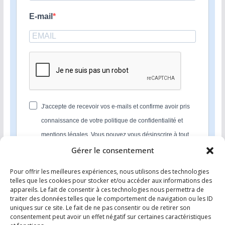
E-mail
J'accepte de recevoir vos e-mails et confirme avoir pris
connaissance de votre politique de confidentialité et
mentions légales. Vous pouvez vous désinscrire à tout
moment en cliquant sur le lien présent dans nos emails.
Gérer le consentement
Pour offrir les meilleures expériences, nous utilisons des technologies
S'INSCRIRE
telles que les cookies pour stocker et/ou accéder aux informations des
appareils. Le fait de consentir à ces technologies nous permettra de
Nous utilisons Sendinblue en tant que plateforme
traiter des données telles que le comportement de navigation ou les ID
marketing. En soumettant ce formulaire, vous
uniques sur ce site. Le fait de ne pas consentir ou de retirer son
reconnaissez que les informations que vous allez fournir
consentement peut avoir un effet négatif sur certaines caractéristiques
seront transmises à Sendinblue en sa qualité de