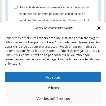
J'accepte de recevoir vos e-mails et confirme avoir pris
connaissance de votre politique de confidentialité et
mentions légales. Vous pouvez vous désinscrire à tout
moment en cliquant sur le lien présent dans nos emails.
Gérer le consentement
Pour offrir les meilleures expériences, nous utilisons des technologies
S'INSCRIRE
telles que les cookies pour stocker et/ou accéder aux informations des
appareils. Le fait de consentir à ces technologies nous permettra de
Nous utilisons Sendinblue en tant que plateforme
traiter des données telles que le comportement de navigation ou les ID
marketing. En soumettant ce formulaire, vous
uniques sur ce site. Le fait de ne pas consentir ou de retirer son
reconnaissez que les informations que vous allez fournir
consentement peut avoir un effet négatif sur certaines caractéristiques
seront transmises à Sendinblue en sa qualité de
et fonctions.
processeur de données; et ce conformément à ses
conditions générales d'utilisation
.
Accepter
Refuser
Voir les préférences
Copyright © 2026
Comment investir dans l’immobilier ?
. Tous
droits réservés.