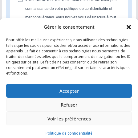
J'accepte de recevoir vos e-mails et confirme avoir pris
connaissance de votre politique de confidentialité et
mentions légales. Vous pouvez vous désinscrire à tout
moment en cliquant sur le lien présent dans nos emails.
Gérer le consentement
Pour offrir les meilleures expériences, nous utilisons des technologies
S'INSCRIRE
telles que les cookies pour stocker et/ou accéder aux informations des
appareils. Le fait de consentir à ces technologies nous permettra de
Nous utilisons Sendinblue en tant que plateforme
traiter des données telles que le comportement de navigation ou les ID
marketing. En soumettant ce formulaire, vous
uniques sur ce site. Le fait de ne pas consentir ou de retirer son
reconnaissez que les informations que vous allez fournir
consentement peut avoir un effet négatif sur certaines caractéristiques
seront transmises à Sendinblue en sa qualité de
et fonctions.
processeur de données; et ce conformément à ses
conditions générales d'utilisation
.
Accepter
Refuser
Voir les préférences
Copyright © 2026
Comment investir dans l’immobilier ?
. Tous
droits réservés.
Politique de confidentialité
Theme
ColorMag
par ThemeGrill. Propulsé par
WordPress
.