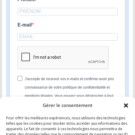
E-mail
J'accepte de recevoir vos e-mails et confirme avoir pris
connaissance de votre politique de confidentialité et
mentions légales. Vous pouvez vous désinscrire à tout
moment en cliquant sur le lien présent dans nos emails.
Gérer le consentement
Pour offrir les meilleures expériences, nous utilisons des technologies
S'INSCRIRE
telles que les cookies pour stocker et/ou accéder aux informations des
appareils. Le fait de consentir à ces technologies nous permettra de
Nous utilisons Sendinblue en tant que plateforme
traiter des données telles que le comportement de navigation ou les ID