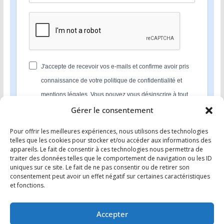
J'accepte de recevoir vos e-mails et confirme avoir pris
connaissance de votre politique de confidentialité et
mentions légales. Vous pouvez vous désinscrire à tout
moment en cliquant sur le lien présent dans nos emails.
Gérer le consentement
Pour offrir les meilleures expériences, nous utilisons des technologies
S'INSCRIRE
telles que les cookies pour stocker et/ou accéder aux informations des
appareils. Le fait de consentir à ces technologies nous permettra de
Nous utilisons Sendinblue en tant que plateforme
traiter des données telles que le comportement de navigation ou les ID
marketing. En soumettant ce formulaire, vous
uniques sur ce site. Le fait de ne pas consentir ou de retirer son
reconnaissez que les informations que vous allez fournir
consentement peut avoir un effet négatif sur certaines caractéristiques
seront transmises à Sendinblue en sa qualité de
et fonctions.
processeur de données; et ce conformément à ses
conditions générales d'utilisation
.
Accepter