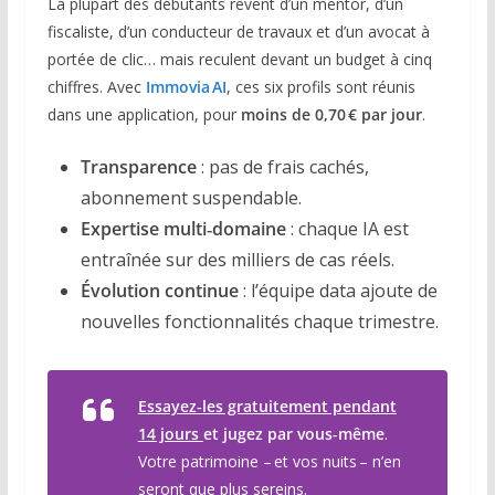
La plupart des débutants rêvent d’un mentor, d’un
fiscaliste, d’un conducteur de travaux et d’un avocat à
portée de clic… mais reculent devant un budget à cinq
chiffres. Avec
Immovia AI
, ces six profils sont réunis
dans une application, pour
moins de 0,70 € par jour
.
Transparence
: pas de frais cachés,
abonnement suspendable.
Expertise multi‑domaine
: chaque IA est
entraînée sur des milliers de cas réels.
Évolution continue
: l’équipe data ajoute de
nouvelles fonctionnalités chaque trimestre.
Essayez‑les gratuitement pendant
14 jours
et jugez par vous‑même
.
Votre patrimoine – et vos nuits – n’en
seront que plus sereins.