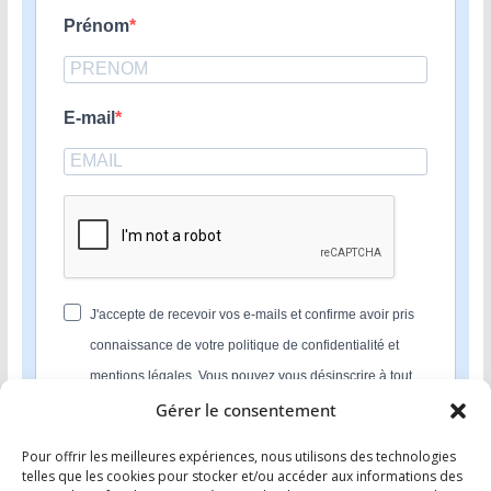
Prénom
E-mail
J'accepte de recevoir vos e-mails et confirme avoir pris
connaissance de votre politique de confidentialité et
mentions légales. Vous pouvez vous désinscrire à tout
moment en cliquant sur le lien présent dans nos emails.
Gérer le consentement
Pour offrir les meilleures expériences, nous utilisons des technologies
S'INSCRIRE
telles que les cookies pour stocker et/ou accéder aux informations des