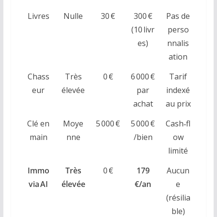
Livres
Nulle
30 €
300 €
Pas de
(10 livr
perso
es)
nnalis
ation
Chass
Très
0 €
6 000 €
Tarif
eur
élevée
par
indexé
achat
au prix
Clé en
Moye
5 000 €
5 000 €
Cash‑fl
main
nne
/bien
ow
limité
Immo
Très
0 €
179
Aucun
via AI
élevée
€/an
e
(résilia
ble)