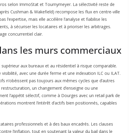
’euros selon ImmoStat et Tournymeyer. La sélectivité reste de
après Cushman & Wakefield) recompose les flux en centre-ville
s l’expertise, mais elle accélère l’analyse et fiabilise les
nts, à sécuriser les locataires et à prioriser les arbitrages.
ge concurrentiel clair.
 dans les murs commerciaux
 supérieur aux bureaux et au résidentiel à risque comparable.
isibilité, avec une durée ferme et une indexation ILC ou ILAT.
actifs n’obéissent pas toujours aux mêmes cycles que d’autres
une restructuration, un changement d’enseigne ou une
rment l’appétit sélectif, comme à Dourges avec un retail park de
rations montrent l’intérêt d’actifs bien positionnés, capables
ocataires professionnels et à des baux encadrés. Les clauses
ontre l’inflation, tout en soutenant la valeur du bail dans le