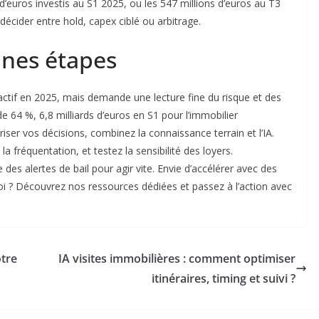
’euros investis au S1 2025, ou les 547 millions d’euros au T3
écider entre hold, capex ciblé ou arbitrage.
ines étapes
ctif en 2025, mais demande une lecture fine du risque et des
64 %, 6,8 milliards d’euros en S1 pour l’immobilier
riser vos décisions, combinez la connaissance terrain et l’IA.
 la fréquentation, et testez la sensibilité des loyers.
des alertes de bail pour agir vite. Envie d’accélérer avec des
oi ? Découvrez nos ressources dédiées et passez à l’action avec
otre
IA visites immobilières : comment optimiser
itinéraires, timing et suivi ?