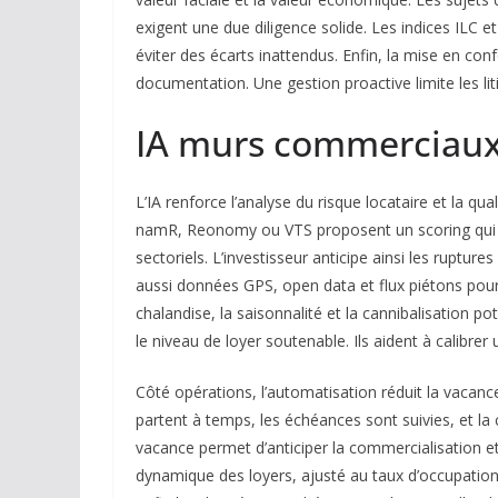
exigent une due diligence solide. Les indices ILC 
éviter des écarts inattendus. Enfin, la mise en co
documentation. Une gestion proactive limite les li
IA murs commerciaux :
L’IA renforce l’analyse du risque locataire et l
namR, Reonomy ou VTS proposent un scoring qui syn
sectoriels. L’investisseur anticipe ainsi les ruptu
aussi données GPS, open data et flux piétons pour es
chalandise, la saisonnalité et la cannibalisation pote
le niveau de loyer soutenable. Ils aident à calibre
Côté opérations, l’automatisation réduit la vacan
partent à temps, les échéances sont suivies, et la 
vacance permet d’anticiper la commercialisation et
dynamique des loyers, ajusté au taux d’occupation