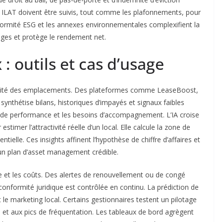
et ILAT doivent être suivis, tout comme les plafonnements, pour
nformité ESG et les annexes environnementales complexifient la
tiges et protège le rendement net.
 outils et cas d’usage
a qualité des emplacements. Des plateformes comme LeaseBoost,
thétise bilans, historiques d’impayés et signaux faibles
res de performance et les besoins d’accompagnement. L’IA croise
timer l’attractivité réelle d’un local. Elle calcule la zone de
ntielle. Ces insights affinent l’hypothèse de chiffre d’affaires et
r un plan d’asset management crédible.
ce et les coûts. Des alertes de renouvellement ou de congé
conformité juridique est contrôlée en continu. La prédiction de
 le marketing local. Certains gestionnaires testent un pilotage
 et aux pics de fréquentation. Les tableaux de bord agrègent