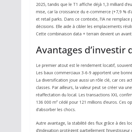
2025, tandis que le T1 affiche déjà 1,3 milliard d
mise, car la croissance du e-commerce (+7,9 % d’
et retail parks. Dans ce contexte, l’IA ne remplace pa
décisions. Elle aide à cibler les emplacements résilie
Cette combinaison data + terrain devient un avanta
Avantages d’investir
Le premier atout est le rendement locatif, souvent
Les baux commerciaux 3-6-9 apportent une bonne v
La diversification joue aussi un rôle clé, car ces 
classes. Par ailleurs, la valeur peut se créer via 
réaffectation du local. Les transactions XXL confi
136 000 m² cédé pour 121 millions d’euros. Ces opé
d’absorber les chocs.
Autre avantage, la stabilité des flux grâce à des l
d’indexation protègent partiellement l’investisseur c