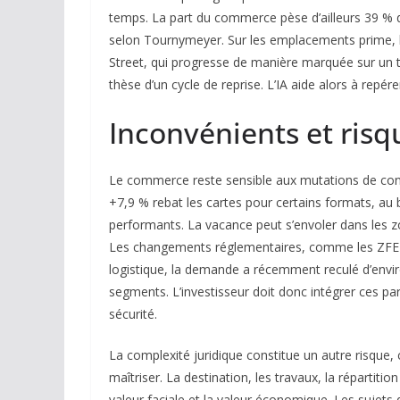
temps. La part du commerce pèse d’ailleurs 39 % 
selon Tournymeyer. Sur les emplacements prime, la 
Street, qui progresse de manière marquée sur un tr
thèse d’un cycle de reprise. L’IA aide alors à repé
Inconvénients et risq
Le commerce reste sensible aux mutations de co
+7,9 % rebat les cartes pour certains formats, au 
performants. La vacance peut s’envoler dans les zo
Les changements réglementaires, comme les ZFE ou l
logistique, la demande a récemment reculé d’enviro
segments. L’investisseur doit donc intégrer ces p
sécurité.
La complexité juridique constitue un autre risqu
maîtriser. La destination, les travaux, la répartitio
valeur faciale et la valeur économique. Les sujets d