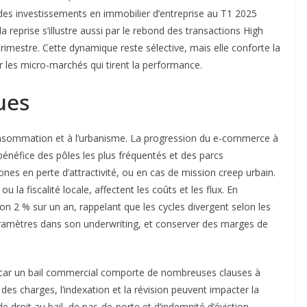
des investissements en immobilier d’entreprise au T1 2025
reprise s’illustre aussi par le rebond des transactions High
imestre. Cette dynamique reste sélective, mais elle conforte la
rer les micro-marchés qui tirent la performance.
ues
nsommation et à l’urbanisme. La progression du e-commerce à
bénéfice des pôles les plus fréquentés et des parcs
nes en perte d’attractivité, ou en cas de mission creep urbain.
a fiscalité locale, affectent les coûts et les flux. En
n 2 % sur un an, rappelant que les cycles divergent selon les
aramètres dans son underwriting, et conserver des marges de
e, car un bail commercial comporte de nombreuses clauses à
n des charges, l’indexation et la révision peuvent impacter la
e droit au bail, de pas-de-porte et d’indemnité d’éviction