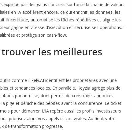
’explique par des gains concrets sur toute la chaîne de valeur,
ales en IA accélèrent encore, ce qui enrichit les données, les
t l’incertitude, automatise les tâches répétitives et aligne les
isseur gagne en vitesse d’exécution et sécurise ses opérations. Il
alibrées et protège son cash-flow.
: trouver les meilleures
outils comme Likely.AI identifient les propriétaires avec une
ibles et tendances locales. En parallèle, Keyzia agrège plus de
ormations par adresse, dont permis de construire, annonces
 la pige et déniche des pépites avant la concurrence. Le ticket
mois pour démarrer. L’IA repère aussi les profils investisseurs
ous priorisez alors vos appels et vos visites. Au final, votre
aux de transformation progresse.