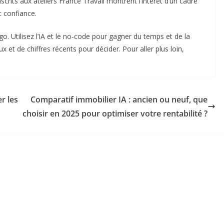
scrits aux ateliers France Travail montrent l’intérêt d’un cadre
c confiance.
. Utilisez l’IA et le no‑code pour gagner du temps et de la
et de chiffres récents pour décider. Pour aller plus loin,
er les
Comparatif immobilier IA : ancien ou neuf, que
choisir en 2025 pour optimiser votre rentabilité ?