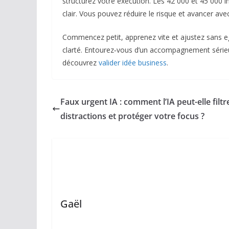
structurez votre exécution. Les 42 000 et 45 000 in
clair. Vous pouvez réduire le risque et avancer ave
Commencez petit, apprenez vite et ajustez sans ego
clarté. Entourez‑vous d’un accompagnement sérieux 
découvrez
valider idée business
.
Faux urgent IA : comment l’IA peut-elle filtr
distractions et protéger votre focus ?
Gaël