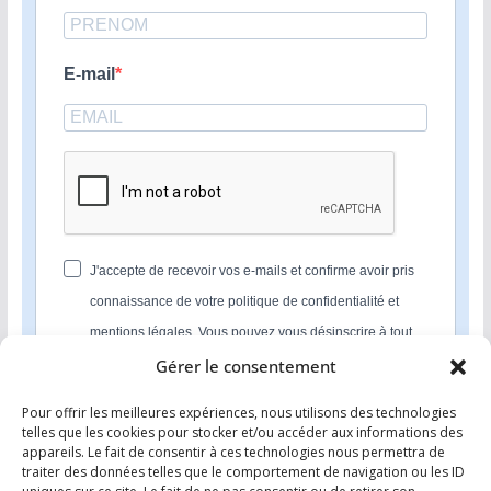
E-mail
J'accepte de recevoir vos e-mails et confirme avoir pris
connaissance de votre politique de confidentialité et
mentions légales. Vous pouvez vous désinscrire à tout
moment en cliquant sur le lien présent dans nos emails.
Gérer le consentement
Pour offrir les meilleures expériences, nous utilisons des technologies
S'INSCRIRE
telles que les cookies pour stocker et/ou accéder aux informations des
appareils. Le fait de consentir à ces technologies nous permettra de
Nous utilisons Sendinblue en tant que plateforme
traiter des données telles que le comportement de navigation ou les ID
marketing. En soumettant ce formulaire, vous