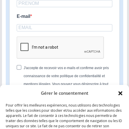
E-mail
J'accepte de recevoir vos e-mails et confirme avoir pris
connaissance de votre politique de confidentialité et
mentions légales. Vous pouvez vous désinscrire à tout
moment en cliquant sur le lien présent dans nos emails.
Gérer le consentement
Pour offrir les meilleures expériences, nous utilisons des technologies
S'INSCRIRE
telles que les cookies pour stocker et/ou accéder aux informations des
appareils. Le fait de consentir à ces technologies nous permettra de
Nous utilisons Sendinblue en tant que plateforme
traiter des données telles que le comportement de navigation ou les ID
marketing. En soumettant ce formulaire, vous
uniques sur ce site. Le fait de ne pas consentir ou de retirer son
reconnaissez que les informations que vous allez fournir