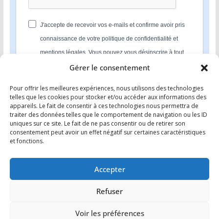
J'accepte de recevoir vos e-mails et confirme avoir pris
connaissance de votre politique de confidentialité et
mentions légales. Vous pouvez vous désinscrire à tout
moment en cliquant sur le lien présent dans nos emails.
Gérer le consentement
Pour offrir les meilleures expériences, nous utilisons des technologies
S'INSCRIRE
telles que les cookies pour stocker et/ou accéder aux informations des
appareils. Le fait de consentir à ces technologies nous permettra de
Nous utilisons Sendinblue en tant que plateforme
traiter des données telles que le comportement de navigation ou les ID
marketing. En soumettant ce formulaire, vous
uniques sur ce site. Le fait de ne pas consentir ou de retirer son
reconnaissez que les informations que vous allez fournir
consentement peut avoir un effet négatif sur certaines caractéristiques
seront transmises à Sendinblue en sa qualité de
et fonctions.
processeur de données; et ce conformément à ses
conditions générales d'utilisation
.
Accepter
Refuser
Voir les préférences
Copyright © 2026
Comment investir dans l’immobilier ?
. Tous