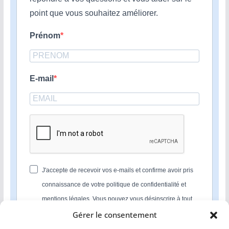
point que vous souhaitez améliorer.
Prénom
E-mail
J'accepte de recevoir vos e-mails et confirme avoir pris
connaissance de votre politique de confidentialité et
mentions légales. Vous pouvez vous désinscrire à tout
moment en cliquant sur le lien présent dans nos emails.
Gérer le consentement