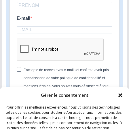
E-mail
J'accepte de recevoir vos e-mails et confirme avoir pris
connaissance de votre politique de confidentialité et
mentions légales. Vous pouvez vous désinscrire à tout
moment en cliquant sur le lien présent dans nos emails.
Gérer le consentement
Pour offrir les meilleures expériences, nous utilisons des technologies
S'INSCRIRE
telles que les cookies pour stocker et/ou accéder aux informations des
appareils. Le fait de consentir à ces technologies nous permettra de
Nous utilisons Sendinblue en tant que plateforme
traiter des données telles que le comportement de navigation ou les ID
marketing. En soumettant ce formulaire, vous
uniques sur ce site. Le fait de ne pas consentir ou de retirer son