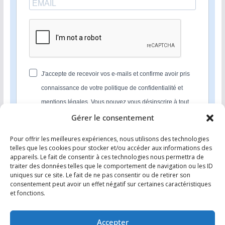
J'accepte de recevoir vos e-mails et confirme avoir pris
connaissance de votre politique de confidentialité et
mentions légales. Vous pouvez vous désinscrire à tout
moment en cliquant sur le lien présent dans nos emails.
Gérer le consentement
Pour offrir les meilleures expériences, nous utilisons des technologies
S'INSCRIRE
telles que les cookies pour stocker et/ou accéder aux informations des
appareils. Le fait de consentir à ces technologies nous permettra de
Nous utilisons Sendinblue en tant que plateforme
traiter des données telles que le comportement de navigation ou les ID
marketing. En soumettant ce formulaire, vous
uniques sur ce site. Le fait de ne pas consentir ou de retirer son
reconnaissez que les informations que vous allez fournir
consentement peut avoir un effet négatif sur certaines caractéristiques
seront transmises à Sendinblue en sa qualité de
et fonctions.
processeur de données; et ce conformément à ses
conditions générales d'utilisation
.
Accepter