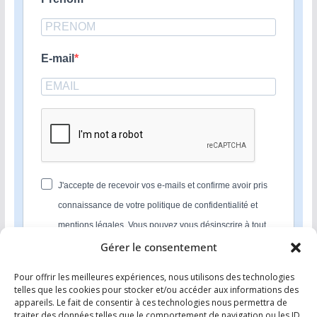
E-mail
J'accepte de recevoir vos e-mails et confirme avoir pris
connaissance de votre politique de confidentialité et
mentions légales. Vous pouvez vous désinscrire à tout
moment en cliquant sur le lien présent dans nos emails.
Gérer le consentement
Pour offrir les meilleures expériences, nous utilisons des technologies
S'INSCRIRE
telles que les cookies pour stocker et/ou accéder aux informations des
appareils. Le fait de consentir à ces technologies nous permettra de
Nous utilisons Sendinblue en tant que plateforme
traiter des données telles que le comportement de navigation ou les ID