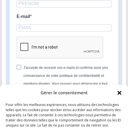
E-mail
J'accepte de recevoir vos e-mails et confirme avoir pris
connaissance de votre politique de confidentialité et
mentions légales. Vous pouvez vous désinscrire à tout
moment en cliquant sur le lien présent dans nos emails.
Gérer le consentement
Pour offrir les meilleures expériences, nous utilisons des technologies
S'INSCRIRE
telles que les cookies pour stocker et/ou accéder aux informations des
appareils. Le fait de consentir à ces technologies nous permettra de
Nous utilisons Sendinblue en tant que plateforme
traiter des données telles que le comportement de navigation ou les ID
marketing. En soumettant ce formulaire, vous
uniques sur ce site. Le fait de ne pas consentir ou de retirer son
reconnaissez que les informations que vous allez fournir