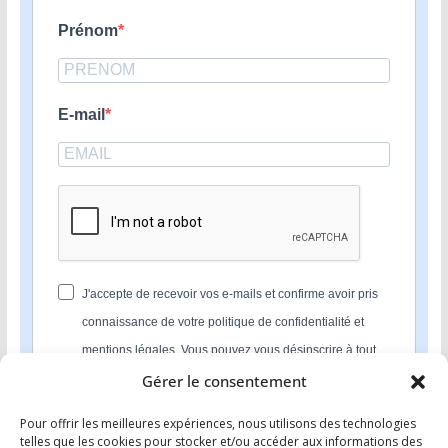
Prénom
E-mail
J'accepte de recevoir vos e-mails et confirme avoir pris
connaissance de votre politique de confidentialité et
mentions légales. Vous pouvez vous désinscrire à tout
moment en cliquant sur le lien présent dans nos emails.
Gérer le consentement
Pour offrir les meilleures expériences, nous utilisons des technologies
S'INSCRIRE
telles que les cookies pour stocker et/ou accéder aux informations des