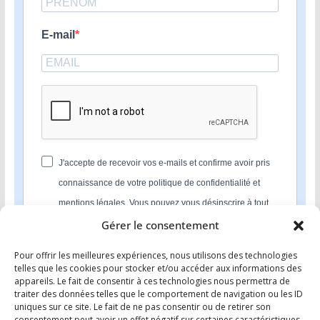
E-mail
J'accepte de recevoir vos e-mails et confirme avoir pris
connaissance de votre politique de confidentialité et
mentions légales. Vous pouvez vous désinscrire à tout
moment en cliquant sur le lien présent dans nos emails.
Gérer le consentement
Pour offrir les meilleures expériences, nous utilisons des technologies
S'INSCRIRE
telles que les cookies pour stocker et/ou accéder aux informations des
appareils. Le fait de consentir à ces technologies nous permettra de
Nous utilisons Sendinblue en tant que plateforme
traiter des données telles que le comportement de navigation ou les ID
marketing. En soumettant ce formulaire, vous
uniques sur ce site. Le fait de ne pas consentir ou de retirer son
reconnaissez que les informations que vous allez fournir
consentement peut avoir un effet négatif sur certaines caractéristiques